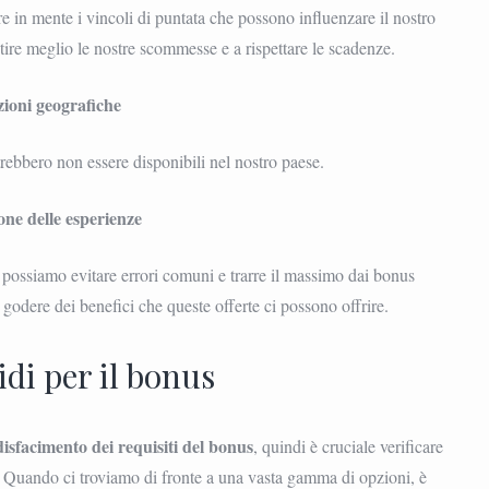
e in mente i vincoli di puntata che possono influenzare il nostro
tire meglio le nostre scommesse e a rispettare le scadenze.
zioni geografiche
ebbero non essere disponibili nel nostro paese.
one delle esperienze
possiamo evitare errori comuni e trarre il massimo dai bonus
godere dei benefici che queste offerte ci possono offrire.
idi per il bonus
isfacimento dei requisiti del bonus
, quindi è cruciale verificare
i. Quando ci troviamo di fronte a una vasta gamma di opzioni, è