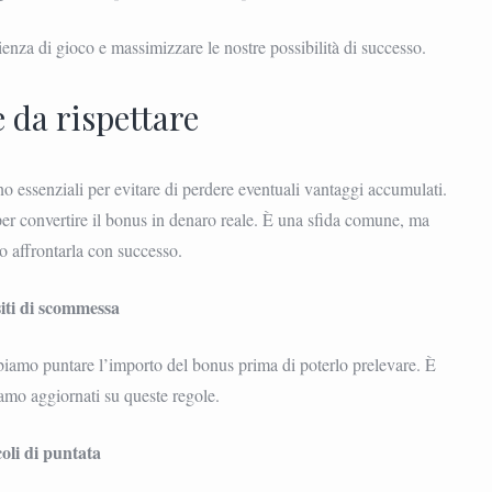
enza di gioco e massimizzare le nostre possibilità di successo.
 da rispettare
o essenziali per evitare di perdere eventuali vantaggi accumulati.
i per convertire il bonus in denaro reale. È una sfida comune, ma
 affrontarla con successo.
iti di scommessa
biamo puntare l’importo del bonus prima di poterlo prelevare. È
iamo aggiornati su queste regole.
oli di puntata