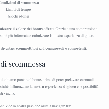
ondizioni di scommessa
Limiti di tempo
Giochi idonei
mizzare il valore dei bonus offerti
. Grazie a una comprensione
sioni più informate e ottimizzare la nostra esperienza di gioco.
scommettitori più consapevoli e competenti
r diventare
.
i di scommessa
dobbiamo puntare il bonus prima di poter prelevare eventuali
influenzano la nostra esperienza di gioco
 poiché
e le possibilità
di vincita.
ndivide la nostra passione aiuta a navigare tra: