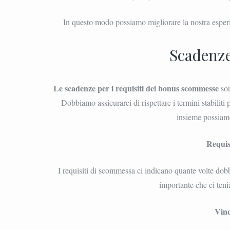
In questo modo possiamo migliorare la nostra esperi
Scadenze
Le scadenze per i requisiti dei bonus scommesse
son
Dobbiamo assicurarci di rispettare i termini stabilit
insieme possiamo
Requis
I requisiti di scommessa ci indicano quante volte dob
importante che ci ten
Vinc