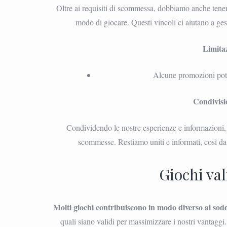
Oltre ai requisiti di scommessa, dobbiamo anche tener
modo di giocare. Questi vincoli ci aiutano a ges
Limita
Alcune promozioni potr
Condivisi
Condividendo le nostre esperienze e informazioni, 
scommesse. Restiamo uniti e informati, così da 
Giochi val
Molti giochi contribuiscono in modo diverso al sodd
quali siano validi per massimizzare i nostri vantagg