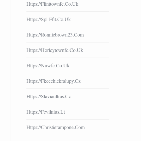
Https://flinttownfc.co.uk
Https://spl-Ffit.co.uk
Https://ronniebrown23.com
Https://horleytownfc.co.uk
Https://nuwfc.co.uk
Https://fkcechiekralupy.cz
Https://slaviaultras.cz
Https://fcvilnius.lt
Https://christierampone.com