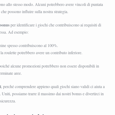
cono allo stesso modo. Alcuni potrebbero avere vincoli di puntata
 che possono influire sulla nostra strategia.
 bonus
per identificare i giochi che contribuiscono ai requisiti di
ssa. Ad esempio:
hine spesso contribuiscono al 100%.
la roulette potrebbero avere un contributo inferiore.
poiché alcune promozioni potrebbero non essere disponibili in
erminate aree.
i
, perché comprendere appieno quali giochi siano validi ci aiuta a
 Uniti, possiamo trarre il massimo dai nostri bonus e divertirci in
sicurezza.