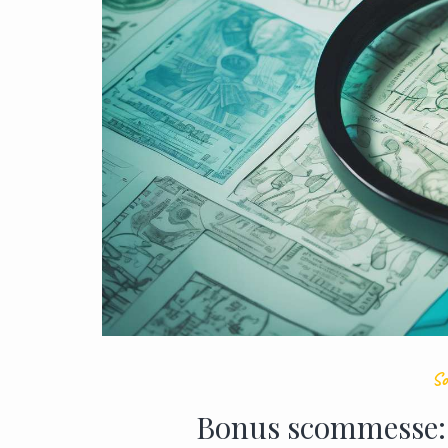
So
Bonus scommesse: c