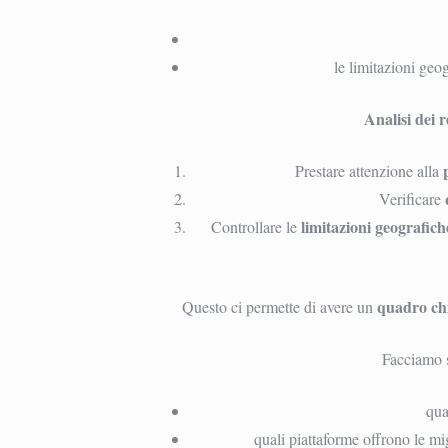
le limitazioni ge
Analisi dei 
Prestare attenzione alla
Verificare
limitazioni geografich
Controllare le
quadro ch
Questo ci permette di avere un
Facciamo s
qua
quali piattaforme offrono le mi