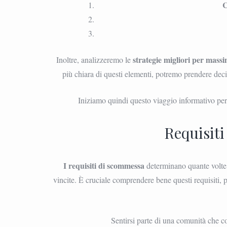
C
strategie migliori per massi
Inoltre, analizzeremo le
più chiara di questi elementi, potremo prendere deci
Iniziamo quindi questo viaggio informativo pe
Requisit
I requisiti di scommessa
determinano quante volte 
vincite. È cruciale comprendere bene questi requisiti,
Sentirsi parte di una comunità che co