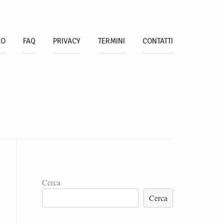
MO
FAQ
PRIVACY
TERMINI
CONTATTI
Cerca
Cerca