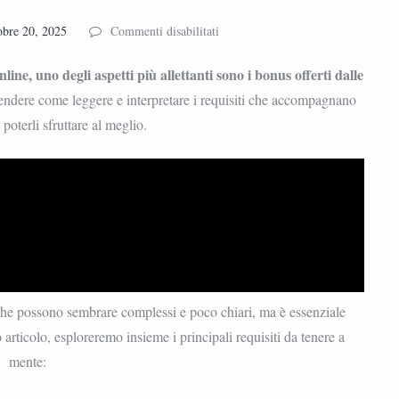
su
obre 20, 2025
Commenti disabilitati
Bonus
scommesse:
line, uno degli aspetti più allettanti sono i bonus offerti dalle
come
ndere come leggere e interpretare i requisiti che accompagnano
leggere
poterli sfruttare al meglio.
i
requisiti
 che possono sembrare complessi e poco chiari, ma è essenziale
o articolo, esploreremo insieme i principali requisiti da tenere a
mente: