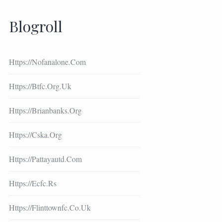
Blogroll
Https://nofanalone.com
Https://btfc.org.uk
Https://brianbanks.org
Https://cska.org
Https://pattayautd.com
Https://ecfc.rs
Https://flinttownfc.co.uk