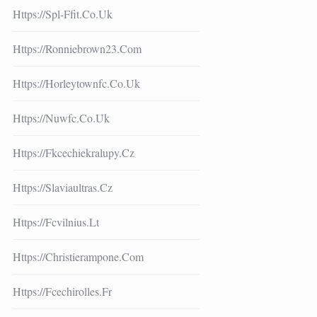
Https://spl-Ffit.co.uk
Https://ronniebrown23.com
Https://horleytownfc.co.uk
Https://nuwfc.co.uk
Https://fkcechiekralupy.cz
Https://slaviaultras.cz
Https://fcvilnius.lt
Https://christierampone.com
Https://fcechirolles.fr