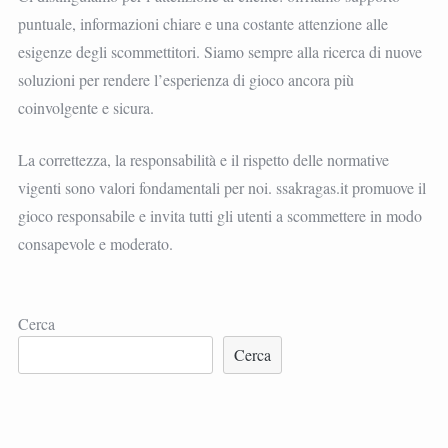
puntuale, informazioni chiare e una costante attenzione alle
esigenze degli scommettitori. Siamo sempre alla ricerca di nuove
soluzioni per rendere l’esperienza di gioco ancora più
coinvolgente e sicura.
La correttezza, la responsabilità e il rispetto delle normative
vigenti sono valori fondamentali per noi. ssakragas.it promuove il
gioco responsabile e invita tutti gli utenti a scommettere in modo
consapevole e moderato.
Cerca
Cerca