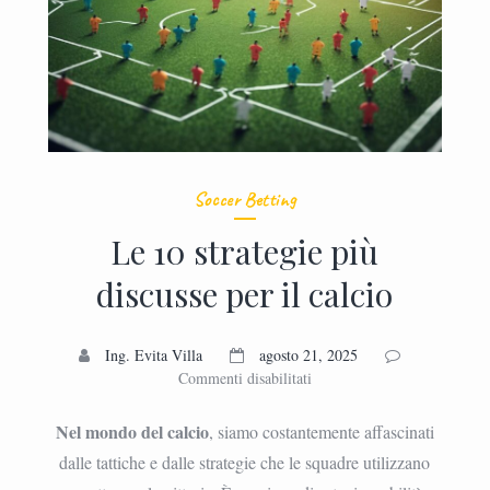
Soccer Betting
Le 10 strategie più
discusse per il calcio
Ing. Evita Villa
agosto 21, 2025
su
Commenti disabilitati
Le
10
Nel mondo del calcio
, siamo costantemente affascinati
strategie
dalle tattiche e dalle strategie che le squadre utilizzano
più