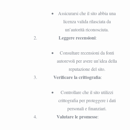
Assicurarsi che il sito abbia una
licenza valida rilasciata da
un’autorità riconosciuta.
Leggere recensioni
:
Consultare recensioni da fonti
autorevoli per avere un’idea della
reputazione del sito.
Verificare la crittografia
:
Controllare che il sito utilizzi
crittografia per proteggere i dati
personali e finanziari.
Valutare le promesse
: