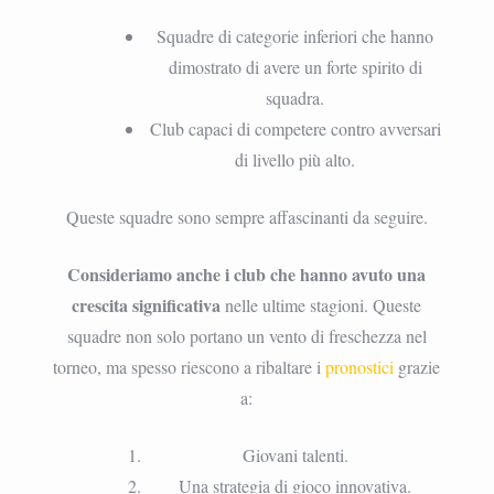
Squadre di categorie inferiori che hanno
dimostrato di avere un forte spirito di
squadra.
Club capaci di competere contro avversari
di livello più alto.
Queste squadre sono sempre affascinanti da seguire.
Consideriamo anche i club che hanno avuto una
crescita significativa
nelle ultime stagioni. Queste
squadre non solo portano un vento di freschezza nel
torneo, ma spesso riescono a ribaltare i
pronostici
grazie
a:
Giovani talenti.
Una strategia di gioco innovativa.