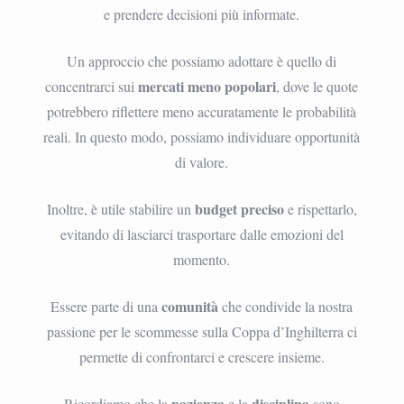
e prendere decisioni più informate.
Un approccio che possiamo adottare è quello di
mercati meno popolari
concentrarci sui
, dove le quote
potrebbero riflettere meno accuratamente le probabilità
reali. In questo modo, possiamo individuare opportunità
di valore.
budget preciso
Inoltre, è utile stabilire un
e rispettarlo,
evitando di lasciarci trasportare dalle emozioni del
momento.
comunità
Essere parte di una
che condivide la nostra
passione per le scommesse sulla Coppa d’Inghilterra ci
permette di confrontarci e crescere insieme.
pazienza
disciplina
Ricordiamo che la
e la
sono