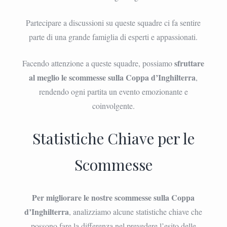
Partecipare a discussioni su queste squadre ci fa sentire
parte di una grande famiglia di esperti e appassionati.
sfruttare
Facendo attenzione a queste squadre, possiamo
al meglio le scommesse sulla Coppa d’Inghilterra
,
rendendo ogni partita un evento emozionante e
coinvolgente.
Statistiche Chiave per le
Scommesse
Per migliorare le nostre scommesse sulla Coppa
d’Inghilterra
, analizziamo alcune statistiche chiave che
possono fare la differenza nel prevedere l’esito delle