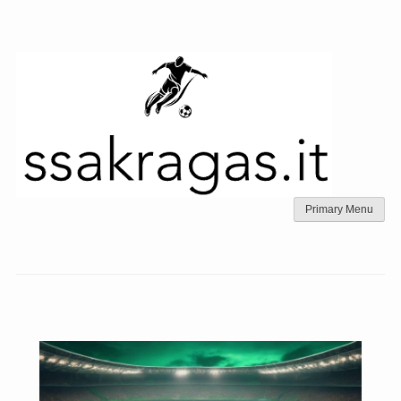
Skip
to
content
Primary Menu