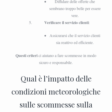
Diffidare delle offerte che
sembrano troppo belle per essere
vere.
Verificare il servizio clienti
:
Assicurarsi che il servizio clienti
sia reattivo ed efficiente.
Questi criteri
ci aiutano a fare scommesse in modo
sicuro e responsabile.
Qual è l’impatto delle
condizioni meteorologiche
sulle scommesse sulla