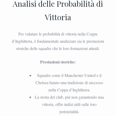
Analisi delle Probabilità di
Vittoria
Per valutare le probabilità di vittoria nella Coppa
d’Inghilterra, è fondamentale analizzare sia le prestazioni
storiche delle squadre che le loro formazioni attuali.
Prestazioni storiche:
Squadre come il Manchester United e il
Chelsea hanno una tradizione di successo
nella Coppa d’Inghilterra.
La storia del club, pur non garantendo una
vittoria, offre indizi utili sulle loro
potenzialità.