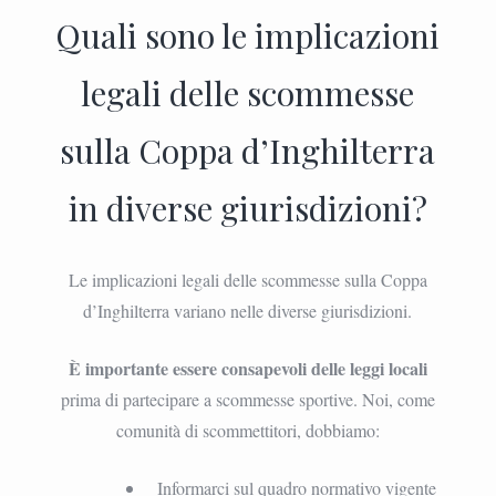
Quali sono le implicazioni
legali delle scommesse
sulla Coppa d’Inghilterra
in diverse giurisdizioni?
Le implicazioni legali delle scommesse sulla Coppa
d’Inghilterra variano nelle diverse giurisdizioni.
È importante essere consapevoli delle leggi locali
prima di partecipare a scommesse sportive. Noi, come
comunità di scommettitori, dobbiamo:
Informarci sul quadro normativo vigente