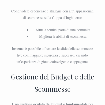
Condividere esperienze e strategie con altri appassionati
di scommesse sulla Coppa d’Inghilterra:
Aiuta a sentirsi parte di una comunità
Migliora le abilità di scommessa
Insieme, è possibile affrontare le sfide delle scommesse
live con maggiore sicurezza e successo, creando
un’esperienza di gioco coinvolgente e appagante.
Gestione del Budget e delle
Scommesse
Una gestione oculata del budget è fondamentale
per