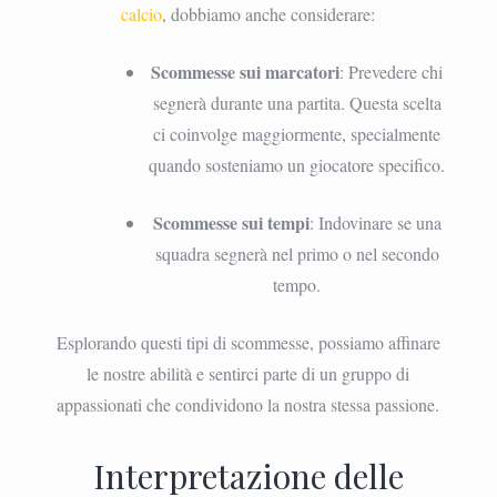
calcio
, dobbiamo anche considerare:
Scommesse sui marcatori
: Prevedere chi
segnerà durante una partita. Questa scelta
ci coinvolge maggiormente, specialmente
quando sosteniamo un giocatore specifico.
Scommesse sui tempi
: Indovinare se una
squadra segnerà nel primo o nel secondo
tempo.
Esplorando questi tipi di scommesse, possiamo affinare
le nostre abilità e sentirci parte di un gruppo di
appassionati che condividono la nostra stessa passione.
Interpretazione delle