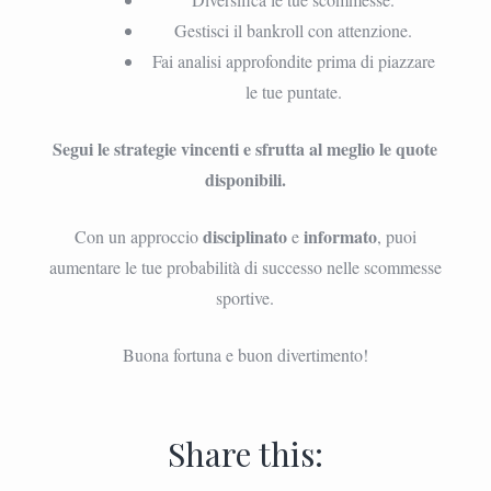
Gestisci il bankroll con attenzione.
Fai analisi approfondite prima di piazzare
le tue puntate.
Segui le strategie vincenti e sfrutta al meglio le quote
disponibili.
disciplinato
informato
Con un approccio
e
, puoi
aumentare le tue probabilità di successo nelle scommesse
sportive.
Buona fortuna e buon divertimento!
Share this: