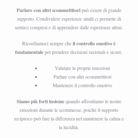
Parlare con altri scommettitori
può essere di grande
supporto. Condividere esperienze simili ci permette di
sentirci compresi e di apprendere dalle esperienze altrui.
il controllo emotivo è
Ricordiamoci sempre che
fondamentale
per prendere decisioni razionali e sicure.
Valutare le proprie emozioni
Parlare con altri scommettitori
Mantenere il controllo emotivo
Siamo più forti insieme
quando affrontiamo le nostre
emozioni durante le scommesse, poiché il supporto
reciproco può fare la differenza nel mantenere la calma e
la lucidità.