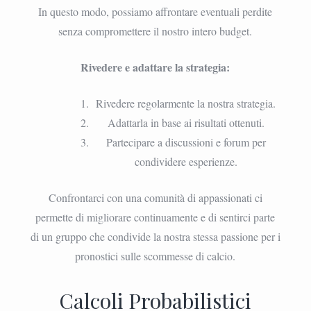
In questo modo, possiamo affrontare eventuali perdite
senza compromettere il nostro intero budget.
Rivedere e adattare la strategia:
Rivedere regolarmente la nostra strategia.
Adattarla in base ai risultati ottenuti.
Partecipare a discussioni e forum per
condividere esperienze.
Confrontarci con una comunità di appassionati ci
permette di migliorare continuamente e di sentirci parte
di un gruppo che condivide la nostra stessa passione per i
pronostici sulle scommesse di calcio.
Calcoli Probabilistici