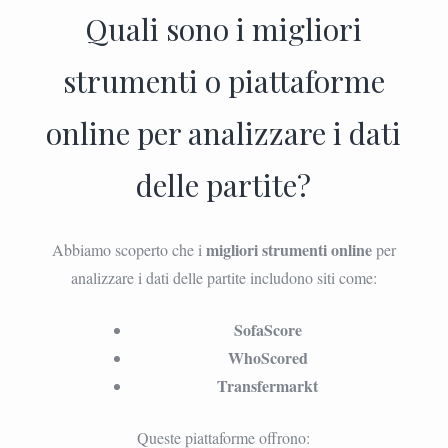
Quali sono i migliori
strumenti o piattaforme
online per analizzare i dati
delle partite?
migliori strumenti online
Abbiamo scoperto che i
per
analizzare i dati delle partite includono siti come:
SofaScore
WhoScored
Transfermarkt
Queste piattaforme offrono: