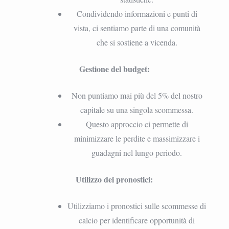
Condividendo informazioni e punti di
vista, ci sentiamo parte di una comunità
che si sostiene a vicenda.
Gestione del budget:
Non puntiamo mai più del 5% del nostro
capitale su una singola scommessa.
Questo approccio ci permette di
minimizzare le perdite e massimizzare i
guadagni nel lungo periodo.
Utilizzo dei pronostici:
Utilizziamo i pronostici sulle scommesse di
calcio per identificare opportunità di