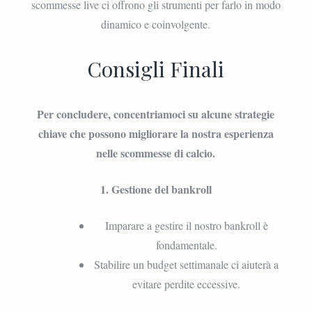
scommesse live ci offrono gli strumenti per farlo in modo
dinamico e coinvolgente.
Consigli Finali
Per concludere, concentriamoci su alcune strategie
chiave che possono migliorare la nostra esperienza
nelle scommesse di calcio.
1. Gestione del bankroll
Imparare a gestire il nostro bankroll è
fondamentale.
Stabilire un budget settimanale ci aiuterà a
evitare perdite eccessive.