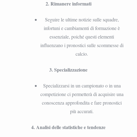
2. Rimanere informati
Seguire le ultime notizie sulle squadre,
infortuni e cambiamenti di formazione è
essenziale, poiché questi elementi
influenzano i pronostici sulle scommesse di
calcio.
3. Specializzazione
Specializzarsi in un campionato o in una
competizione ci permetterà di acquisire una
conoscenza approfondita e fare pronostici
più accurati.
4. Analisi delle statistiche e tendenze