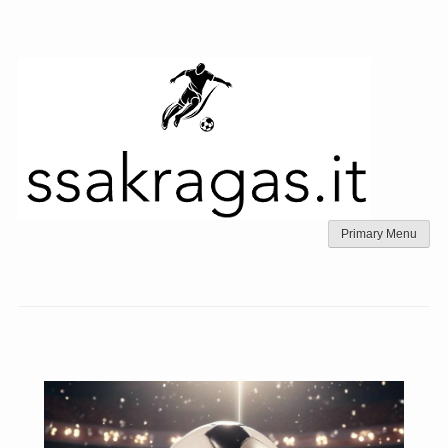
Skip
to
content
Primary Menu