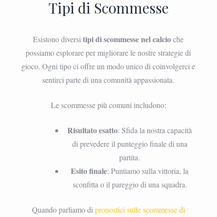
Tipi di Scommesse
tipi di scommesse nel calcio
Esistono diversi
che
possiamo esplorare per migliorare le nostre strategie di
gioco. Ogni tipo ci offre un modo unico di coinvolgerci e
sentirci parte di una comunità appassionata.
Le scommesse più comuni includono:
Risultato esatto
: Sfida la nostra capacità
di prevedere il punteggio finale di una
partita.
Esito finale
: Puntiamo sulla vittoria, la
sconfitta o il pareggio di una squadra.
Quando parliamo di
pronostici sulle scommesse di