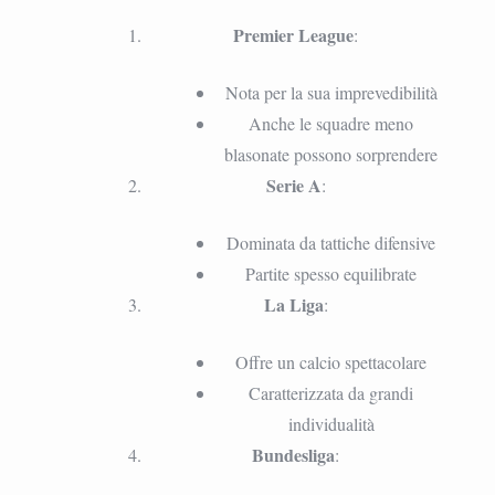
Premier League
:
Nota per la sua imprevedibilità
Anche le squadre meno
blasonate possono sorprendere
Serie A
:
Dominata da tattiche difensive
Partite spesso equilibrate
La Liga
:
Offre un calcio spettacolare
Caratterizzata da grandi
individualità
Bundesliga
: