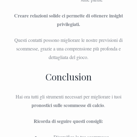
Creare relazioni solide ci permette di ottenere insight
privilegiati.
Questi contatti possono migliorare le nostre previsioni di
scommesse, grazie a una comprensione più profonda e
dettagliata del gioco.
Conclusion
Hai ora tutti gli strumenti necessari per migliorare i tuoi
pronostici sulle scommesse di calcio
.
Ricorda di seguire questi consigli:
Diversifica le tue scommesse.