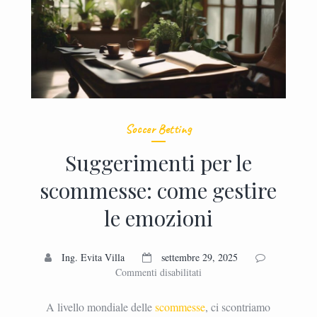
Soccer Betting
Suggerimenti per le
scommesse: come gestire
le emozioni
Ing. Evita Villa
settembre 29, 2025
su
Commenti disabilitati
Suggerimenti
per
A livello mondiale delle
scommesse
, ci scontriamo
le