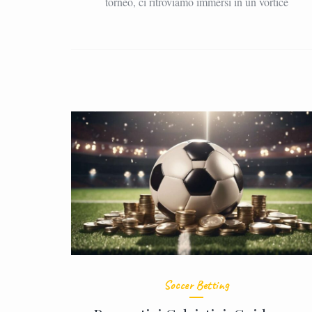
torneo, ci ritroviamo immersi in un vortice
Soccer Betting