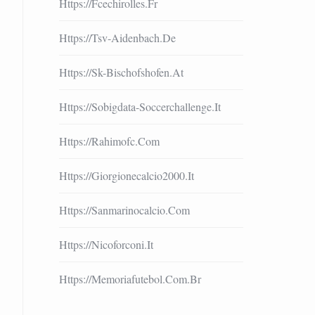
Https://fcechirolles.fr
Https://tsv-Aidenbach.de
Https://sk-Bischofshofen.at
Https://sobigdata-Soccerchallenge.it
Https://rahimofc.com
Https://giorgionecalcio2000.it
Https://sanmarinocalcio.com
Https://nicoforconi.it
Https://memoriafutebol.com.br