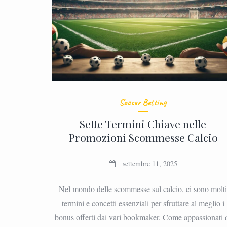
Soccer Betting
Sette Termini Chiave nelle
Promozioni Scommesse Calcio
settembre 11, 2025
Nel mondo delle scommesse sul calcio, ci sono molt
termini e concetti essenziali per sfruttare al meglio i
bonus offerti dai vari bookmaker. Come appassionati 