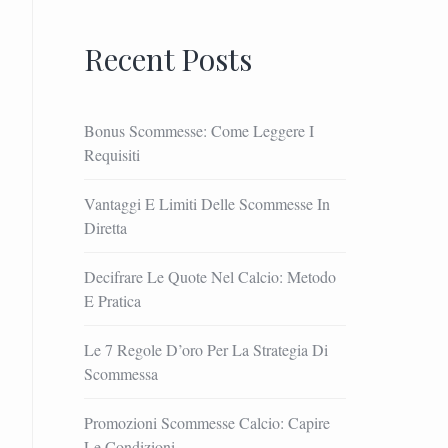
Recent Posts
Bonus Scommesse: Come Leggere I
Requisiti
Vantaggi E Limiti Delle Scommesse In
Diretta
Decifrare Le Quote Nel Calcio: Metodo
E Pratica
Le 7 Regole D’oro Per La Strategia Di
Scommessa
Promozioni Scommesse Calcio: Capire
Le Condizioni