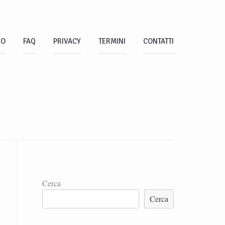
MO
FAQ
PRIVACY
TERMINI
CONTATTI
Cerca
Cerca