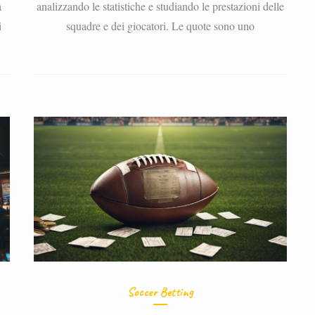
a
analizzando le statistiche e studiando le prestazioni delle
i
squadre e dei giocatori. Le quote sono uno
Soccer Betting