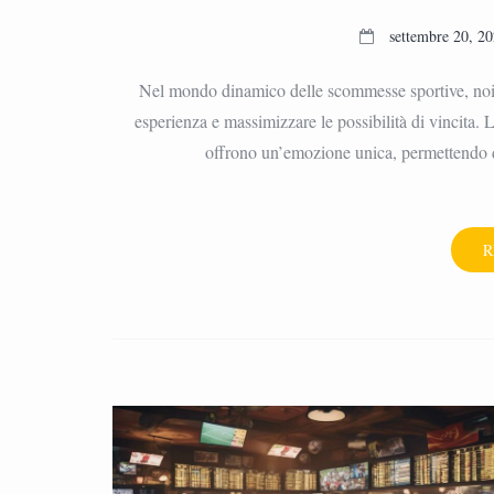
settembre 20, 2
Nel mondo dinamico delle scommesse sportive, noi 
esperienza e massimizzare le possibilità di vincita
offrono un’emozione unica, permettendo di
R