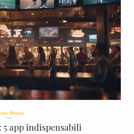
ccer Betting
 5 app indispensabili